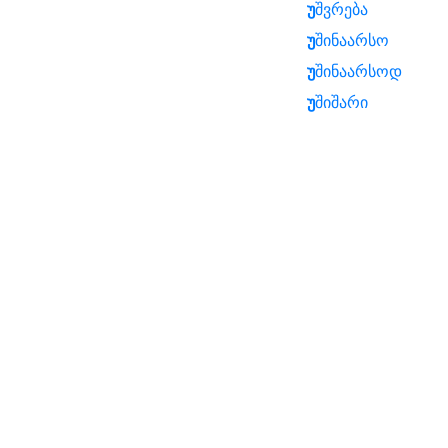
უ
შვრება
უ
შინაარსო
უ
შინაარსოდ
უ
შიშარი