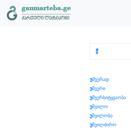
ganmarteba.ge
ქართული ლექსიკონი
უ
შვერად
უ
შვერი
უ
შვერსიტყვაობა
უ
შვილო
უ
შვილობა
უ
შვილძირო