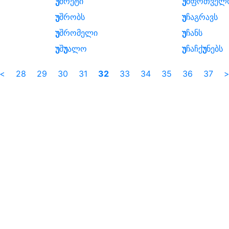
უ
შრეტი
უ
შფოთველ
უ
შრობს
უ
ჩაგრავს
უ
შრომელი
უ
ჩანს
უ
შ
უ
ალო
უ
ჩაჩქ
უ
ნებს
<
28
29
30
31
32
33
34
35
36
37