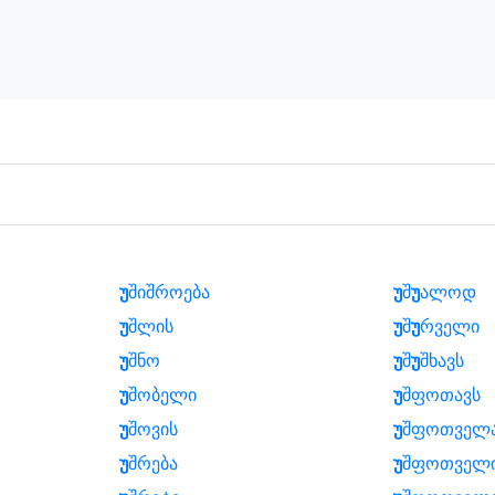
უ
შიშროება
უ
შ
უ
ალოდ
უ
შლის
უ
შ
უ
რველი
უ
შნო
უ
შ
უ
შხავს
უ
შობელი
უ
შფოთავს
უ
შოვის
უ
შფოთველ
უ
შრება
უ
შფოთველ