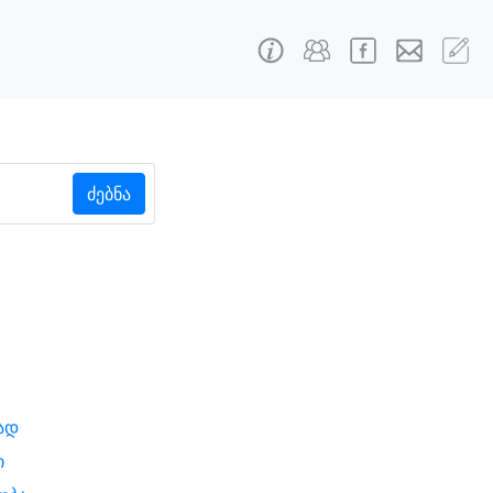
ძებნა
ად
ი