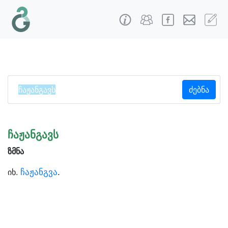
ძებნა
ჩაჟანგავს
ზმნა
ჩაჟანგვა
.
იხ.