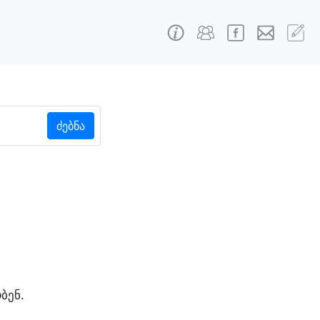
ძებნა
ბენ.